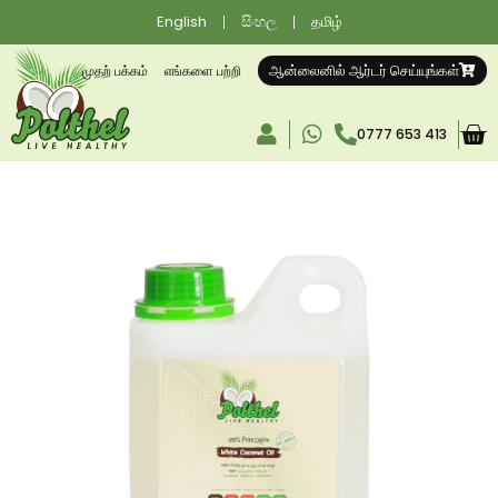
English
සිංහල
தமிழ்
ஆன்லைனில் ஆர்டர் செய்யுங்கள்
முதற் பக்கம்
எங்களை பற்றி
0777 653 413